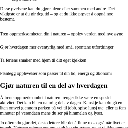
Disse øvelsene kan du gjøre alene eller sammen med andre. Det
viktigste er at du gir deg tid – og at du ikke prøver å oppnå noe
bestemt.
Tren oppmerksomheten din i naturen – opplev verden med nye øyne
Gjør hverdagen mer eventyrlig med små, spontane utfordringer
Ta feriens smaker med hjem til ditt eget kjøkken
Planlegg opplevelser som passer til din tid, energi og økonomi
Gjør naturen til en del av hverdagen
Å trene oppmerksomhet i naturen trenger ikke være en spesiell
aktivitet. Det kan bli en naturlig del av dagen. Kanskje kan du gå en
liten omvei gjennom parken på vei til jobb, spise lunsj ute, eller ta fem
minutter på verandaen mens du ser på himmelen og lyset.
Jo oftere du gjør det, desto lettere blir det å finne ro – også når livet er
travelt. Naturen minner oss om at alt har sin rytme, og at vi ikke trenger