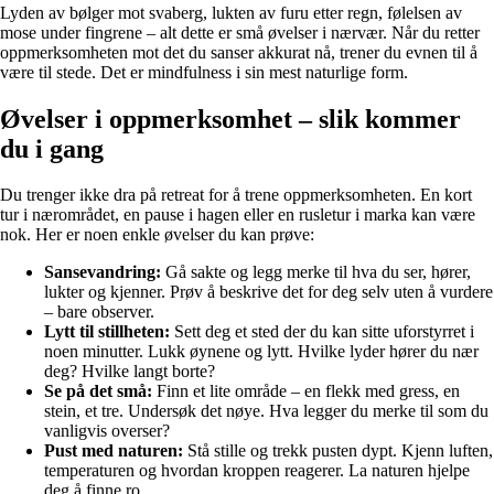
Lyden av bølger mot svaberg, lukten av furu etter regn, følelsen av
mose under fingrene – alt dette er små øvelser i nærvær. Når du retter
oppmerksomheten mot det du sanser akkurat nå, trener du evnen til å
være til stede. Det er mindfulness i sin mest naturlige form.
Øvelser i oppmerksomhet – slik kommer
du i gang
Du trenger ikke dra på retreat for å trene oppmerksomheten. En kort
tur i nærområdet, en pause i hagen eller en rusletur i marka kan være
nok. Her er noen enkle øvelser du kan prøve:
Sansevandring:
Gå sakte og legg merke til hva du ser, hører,
lukter og kjenner. Prøv å beskrive det for deg selv uten å vurdere
– bare observer.
Lytt til stillheten:
Sett deg et sted der du kan sitte uforstyrret i
noen minutter. Lukk øynene og lytt. Hvilke lyder hører du nær
deg? Hvilke langt borte?
Se på det små:
Finn et lite område – en flekk med gress, en
stein, et tre. Undersøk det nøye. Hva legger du merke til som du
vanligvis overser?
Pust med naturen:
Stå stille og trekk pusten dypt. Kjenn luften,
temperaturen og hvordan kroppen reagerer. La naturen hjelpe
deg å finne ro.