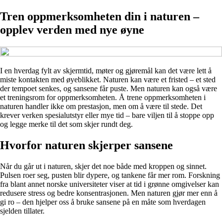
Tren oppmerksomheten din i naturen –
opplev verden med nye øyne
I en hverdag fylt av skjermtid, møter og gjøremål kan det være lett å
miste kontakten med øyeblikket. Naturen kan være et fristed – et sted
der tempoet senkes, og sansene får puste. Men naturen kan også være
et treningsrom for oppmerksomheten. Å trene oppmerksomheten i
naturen handler ikke om prestasjon, men om å være til stede. Det
krever verken spesialutstyr eller mye tid – bare viljen til å stoppe opp
og legge merke til det som skjer rundt deg.
Hvorfor naturen skjerper sansene
Når du går ut i naturen, skjer det noe både med kroppen og sinnet.
Pulsen roer seg, pusten blir dypere, og tankene får mer rom. Forskning
fra blant annet norske universiteter viser at tid i grønne omgivelser kan
redusere stress og bedre konsentrasjonen. Men naturen gjør mer enn å
gi ro – den hjelper oss å bruke sansene på en måte som hverdagen
sjelden tillater.