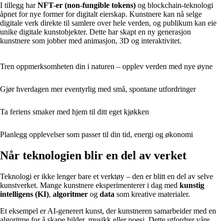
I tillegg har
NFT-er (non-fungible tokens)
og blockchain-teknologi
åpnet for nye former for digitalt eierskap. Kunstnere kan nå selge
digitale verk direkte til samlere over hele verden, og publikum kan eie
unike digitale kunstobjekter. Dette har skapt en ny generasjon
kunstnere som jobber med animasjon, 3D og interaktivitet.
Tren oppmerksomheten din i naturen – opplev verden med nye øyne
Gjør hverdagen mer eventyrlig med små, spontane utfordringer
Ta feriens smaker med hjem til ditt eget kjøkken
Planlegg opplevelser som passer til din tid, energi og økonomi
Når teknologien blir en del av verket
Teknologi er ikke lenger bare et verktøy – den er blitt en del av selve
kunstverket. Mange kunstnere eksperimenterer i dag med
kunstig
intelligens (KI)
,
algoritmer
og
data
som kreative materialer.
Et eksempel er AI-generert kunst, der kunstneren samarbeider med en
algoritme for å skape bilder, musikk eller poesi. Dette utfordrer våre