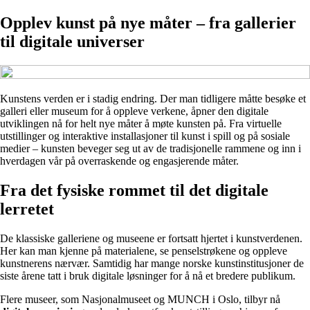
Opplev kunst på nye måter – fra gallerier
til digitale universer
Kunstens verden er i stadig endring. Der man tidligere måtte besøke et
galleri eller museum for å oppleve verkene, åpner den digitale
utviklingen nå for helt nye måter å møte kunsten på. Fra virtuelle
utstillinger og interaktive installasjoner til kunst i spill og på sosiale
medier – kunsten beveger seg ut av de tradisjonelle rammene og inn i
hverdagen vår på overraskende og engasjerende måter.
Fra det fysiske rommet til det digitale
lerretet
De klassiske galleriene og museene er fortsatt hjertet i kunstverdenen.
Her kan man kjenne på materialene, se penselstrøkene og oppleve
kunstnerens nærvær. Samtidig har mange norske kunstinstitusjoner de
siste årene tatt i bruk digitale løsninger for å nå et bredere publikum.
Flere museer, som Nasjonalmuseet og MUNCH i Oslo, tilbyr nå