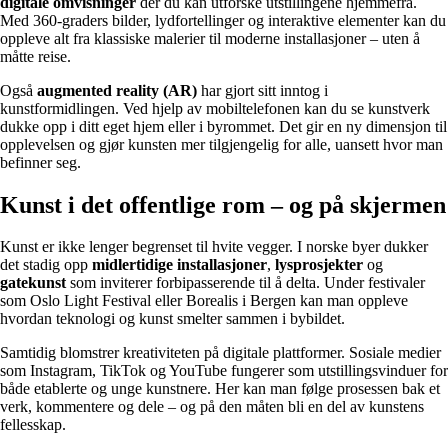
digitale omvisninger
der du kan utforske utstillingene hjemmefra.
Med 360-graders bilder, lydfortellinger og interaktive elementer kan du
oppleve alt fra klassiske malerier til moderne installasjoner – uten å
måtte reise.
Også
augmented reality (AR)
har gjort sitt inntog i
kunstformidlingen. Ved hjelp av mobiltelefonen kan du se kunstverk
dukke opp i ditt eget hjem eller i byrommet. Det gir en ny dimensjon til
opplevelsen og gjør kunsten mer tilgjengelig for alle, uansett hvor man
befinner seg.
Kunst i det offentlige rom – og på skjermen
Kunst er ikke lenger begrenset til hvite vegger. I norske byer dukker
det stadig opp
midlertidige installasjoner
,
lysprosjekter
og
gatekunst
som inviterer forbipasserende til å delta. Under festivaler
som Oslo Light Festival eller Borealis i Bergen kan man oppleve
hvordan teknologi og kunst smelter sammen i bybildet.
Samtidig blomstrer kreativiteten på digitale plattformer. Sosiale medier
som Instagram, TikTok og YouTube fungerer som utstillingsvinduer for
både etablerte og unge kunstnere. Her kan man følge prosessen bak et
verk, kommentere og dele – og på den måten bli en del av kunstens
fellesskap.