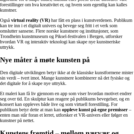
forestillinger om hva kreativitet er, og hvem som egentlig kan kalles
kunstner.
Også
virtual reality (VR)
har fått en plass i kunstverdenen. Publikum
kan tre inn i et digitalt univers og bevege seg fritt i et verk som
omslutter sansene. Flere norske kunstnere og institusjoner, som
Trondheim kunstmuseum og Piksel-festivalen i Bergen, utforsker
hvordan VR og interaktiv teknologi kan skape nye kunstneriske
uttrykk.
Nye måter å møte kunsten på
Den digitale utviklingen betyr ikke at de klassiske kunstformene mister
sin verdi – tvert imot. Mange kunstnere kombinerer nå det fysiske og
det digitale for å skape nye uttrykk.
Et maleri kan få liv gjennom en app som viser hvordan motivet endrer
seg over tid. En skulptur kan reagere på publikums bevegelser, og en
konsert kan oppleves både live og som virtuell forestilling. For
publikum betyr dette at man kan
oppleve kunst på egne premisser
–
enten man står foran et lerret, utforsker et VR-univers eller følger en
kunstner på nettet.
Kunstens fremtid – mellom nærvær og