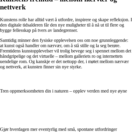
nettverk
Kunstens rolle har alltid vært å utfordre, inspirere og skape refleksjon. I
den digitale tidsalderen får den nye muligheter til å nå ut til flere og
bygge fellesskap på tvers av landegrenser.
Samtidig minner den fysiske opplevelsen oss om noe grunnleggende:
at kunst også handler om nærvær, om å stå stille og la seg berøre.
Fremtidens kunstopplevelser vil trolig bevege seg i spennet mellom det
håndgripelige og det virtuelle – mellom galleriets ro og internettets
uendelige rom. Og kanskje er det nettopp der, i møtet mellom nærvær
og nettverk, at kunsten finner sin nye styrke.
Tren oppmerksomheten din i naturen – opplev verden med nye øyne
Gjør hverdagen mer eventyrlig med små, spontane utfordringer