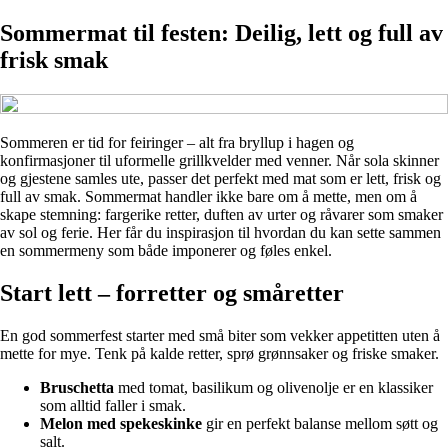
Sommermat til festen: Deilig, lett og full av
frisk smak
Sommeren er tid for feiringer – alt fra bryllup i hagen og
konfirmasjoner til uformelle grillkvelder med venner. Når sola skinner
og gjestene samles ute, passer det perfekt med mat som er lett, frisk og
full av smak. Sommermat handler ikke bare om å mette, men om å
skape stemning: fargerike retter, duften av urter og råvarer som smaker
av sol og ferie. Her får du inspirasjon til hvordan du kan sette sammen
en sommermeny som både imponerer og føles enkel.
Start lett – forretter og småretter
En god sommerfest starter med små biter som vekker appetitten uten å
mette for mye. Tenk på kalde retter, sprø grønnsaker og friske smaker.
Bruschetta
med tomat, basilikum og olivenolje er en klassiker
som alltid faller i smak.
Melon med spekeskinke
gir en perfekt balanse mellom søtt og
salt.