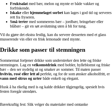
Fruktsalat
med bær, melon og mynte er både vakker og
forfriskende.
Iskake
eller
hjemmelaget sorbet
kan lages i god tid og serveres
rett fra fryseren.
Små terter
med sommerens bær – jordbær, bringebær eller
blåbær – gir en søt avslutning uten å bli for tung.
Vil du gjøre det ekstra festlig, kan du servere desserten med et glass
musserende vin eller en frisk lemonade med mynte.
Drikke som passer til stemningen
Sommermat fortjener drikke som understreker den lette og friske
stemningen. Lag en
velkomstdrink
med bobler, hylleblomst og friske
bær – den ser nydelig ut og smaker av sommer. Til maten passer
hvitvin, rosé eller lett øl
perfekt, og for de som ønsker alkoholfritt, er
vann med sitrus og urter
både enkelt og elegant.
Husk å ha rikelig med is og kalde drikker tilgjengelig, spesielt hvis
festen foregår utendørs.
Bærekraftig fest: Slik velger du materialer med omtanke