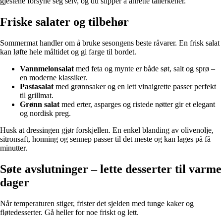
gjestene forsyne seg selv, og du slipper å anrette tallerkener.
Friske salater og tilbehør
Sommermat handler om å bruke sesongens beste råvarer. En frisk salat
kan løfte hele måltidet og gi farge til bordet.
Vannmelonsalat
med feta og mynte er både søt, salt og sprø –
en moderne klassiker.
Pastasalat
med grønnsaker og en lett vinaigrette passer perfekt
til grillmat.
Grønn salat
med erter, asparges og ristede nøtter gir et elegant
og nordisk preg.
Husk at dressingen gjør forskjellen. En enkel blanding av olivenolje,
sitronsaft, honning og sennep passer til det meste og kan lages på få
minutter.
Søte avslutninger – lette desserter til varme
dager
Når temperaturen stiger, frister det sjelden med tunge kaker og
fløtedesserter. Gå heller for noe friskt og lett.