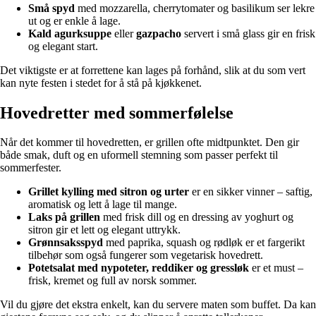
Små spyd
med mozzarella, cherrytomater og basilikum ser lekre
ut og er enkle å lage.
Kald agurksuppe
eller
gazpacho
servert i små glass gir en frisk
og elegant start.
Det viktigste er at forrettene kan lages på forhånd, slik at du som vert
kan nyte festen i stedet for å stå på kjøkkenet.
Hovedretter med sommerfølelse
Når det kommer til hovedretten, er grillen ofte midtpunktet. Den gir
både smak, duft og en uformell stemning som passer perfekt til
sommerfester.
Grillet kylling med sitron og urter
er en sikker vinner – saftig,
aromatisk og lett å lage til mange.
Laks på grillen
med frisk dill og en dressing av yoghurt og
sitron gir et lett og elegant uttrykk.
Grønnsaksspyd
med paprika, squash og rødløk er et fargerikt
tilbehør som også fungerer som vegetarisk hovedrett.
Potetsalat med nypoteter, reddiker og gressløk
er et must –
frisk, kremet og full av norsk sommer.
Vil du gjøre det ekstra enkelt, kan du servere maten som buffet. Da kan