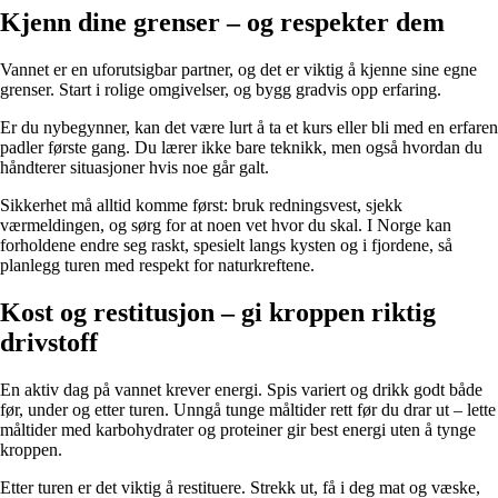
Kjenn dine grenser – og respekter dem
Vannet er en uforutsigbar partner, og det er viktig å kjenne sine egne
grenser. Start i rolige omgivelser, og bygg gradvis opp erfaring.
Er du nybegynner, kan det være lurt å ta et kurs eller bli med en erfaren
padler første gang. Du lærer ikke bare teknikk, men også hvordan du
håndterer situasjoner hvis noe går galt.
Sikkerhet må alltid komme først: bruk redningsvest, sjekk
værmeldingen, og sørg for at noen vet hvor du skal. I Norge kan
forholdene endre seg raskt, spesielt langs kysten og i fjordene, så
planlegg turen med respekt for naturkreftene.
Kost og restitusjon – gi kroppen riktig
drivstoff
En aktiv dag på vannet krever energi. Spis variert og drikk godt både
før, under og etter turen. Unngå tunge måltider rett før du drar ut – lette
måltider med karbohydrater og proteiner gir best energi uten å tynge
kroppen.
Etter turen er det viktig å restituere. Strekk ut, få i deg mat og væske,