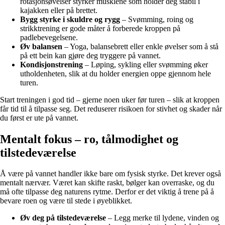
rotasjonsøvelser styrker musklene som holder deg stabil i
kajakken eller på brettet.
Bygg styrke i skuldre og rygg
– Svømming, roing og
strikktrening er gode måter å forberede kroppen på
padlebevegelsene.
Øv balansen
– Yoga, balansebrett eller enkle øvelser som å stå
på ett bein kan gjøre deg tryggere på vannet.
Kondisjonstrening
– Løping, sykling eller svømming øker
utholdenheten, slik at du holder energien oppe gjennom hele
turen.
Start treningen i god tid – gjerne noen uker før turen – slik at kroppen
får tid til å tilpasse seg. Det reduserer risikoen for stivhet og skader når
du først er ute på vannet.
Mentalt fokus – ro, tålmodighet og
tilstedeværelse
Å være på vannet handler ikke bare om fysisk styrke. Det krever også
mentalt nærvær. Været kan skifte raskt, bølger kan overraske, og du
må ofte tilpasse deg naturens rytme. Derfor er det viktig å trene på å
bevare roen og være til stede i øyeblikket.
Øv deg på tilstedeværelse
– Legg merke til lydene, vinden og