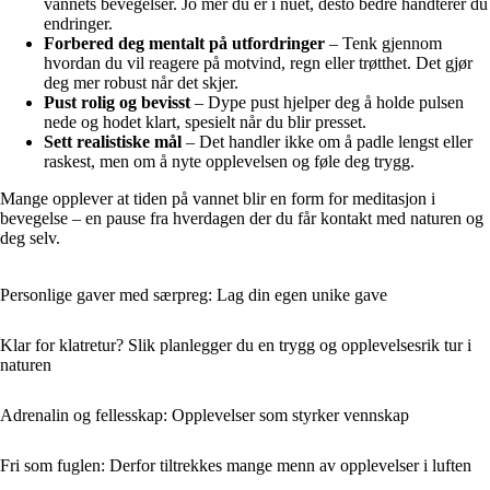
vannets bevegelser. Jo mer du er i nuet, desto bedre håndterer du
endringer.
Forbered deg mentalt på utfordringer
– Tenk gjennom
hvordan du vil reagere på motvind, regn eller trøtthet. Det gjør
deg mer robust når det skjer.
Pust rolig og bevisst
– Dype pust hjelper deg å holde pulsen
nede og hodet klart, spesielt når du blir presset.
Sett realistiske mål
– Det handler ikke om å padle lengst eller
raskest, men om å nyte opplevelsen og føle deg trygg.
Mange opplever at tiden på vannet blir en form for meditasjon i
bevegelse – en pause fra hverdagen der du får kontakt med naturen og
deg selv.
Personlige gaver med særpreg: Lag din egen unike gave
Klar for klatretur? Slik planlegger du en trygg og opplevelsesrik tur i
naturen
Adrenalin og fellesskap: Opplevelser som styrker vennskap
Fri som fuglen: Derfor tiltrekkes mange menn av opplevelser i luften