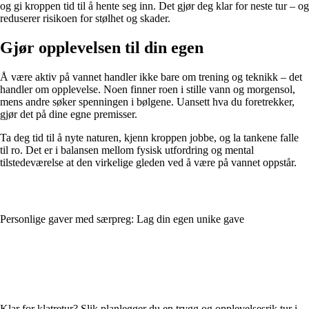
og gi kroppen tid til å hente seg inn. Det gjør deg klar for neste tur – og
reduserer risikoen for stølhet og skader.
Gjør opplevelsen til din egen
Å være aktiv på vannet handler ikke bare om trening og teknikk – det
handler om opplevelse. Noen finner roen i stille vann og morgensol,
mens andre søker spenningen i bølgene. Uansett hva du foretrekker,
gjør det på dine egne premisser.
Ta deg tid til å nyte naturen, kjenn kroppen jobbe, og la tankene falle
til ro. Det er i balansen mellom fysisk utfordring og mental
tilstedeværelse at den virkelige gleden ved å være på vannet oppstår.
Personlige gaver med særpreg: Lag din egen unike gave
Klar for klatretur? Slik planlegger du en trygg og opplevelsesrik tur i